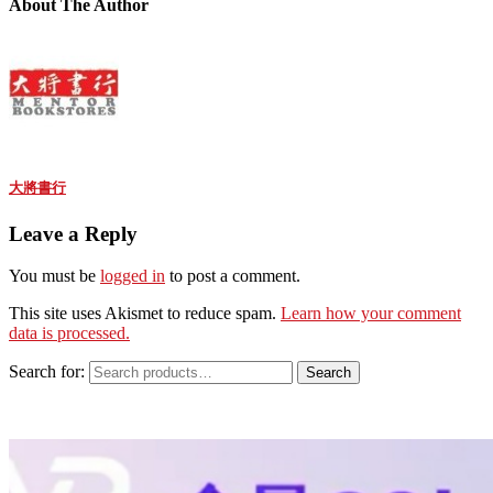
About The Author
大將書行
Leave a Reply
You must be
logged in
to post a comment.
This site uses Akismet to reduce spam.
Learn how your comment
data is processed.
Search for:
Search