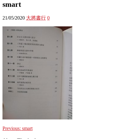
smart
21/05/2020
大將書行
0
Previous:
smart