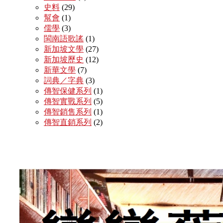
史料
(29)
幫會
(1)
儒學
(3)
閩南語歌謠
(1)
新加坡文學
(27)
新加坡歷史
(12)
新華文學
(7)
詞典／字典
(3)
傳智保健系列
(1)
傳智實戰系列
(5)
傳智銷售系列
(1)
傳智直銷系列
(2)