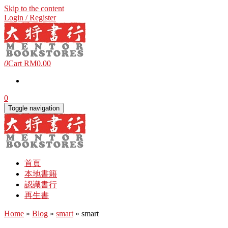
Skip to the content
Login / Register
0
Cart
RM0.00
0
Toggle navigation
首頁
本地書籍
認識書行
再生書
Home
»
Blog
»
smart
» smart