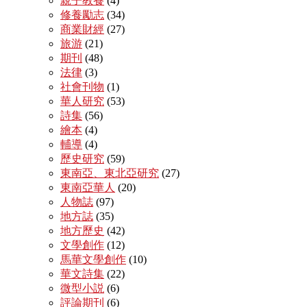
親子教養
(4)
修養勵志
(34)
商業財經
(27)
旅游
(21)
期刊
(48)
法律
(3)
社會刊物
(1)
華人研究
(53)
詩集
(56)
繪本
(4)
輔導
(4)
歷史研究
(59)
東南亞、東北亞研究
(27)
東南亞華人
(20)
人物誌
(97)
地方誌
(35)
地方歷史
(42)
文學創作
(12)
馬華文學創作
(10)
華文詩集
(22)
微型小説
(6)
評論期刊
(6)