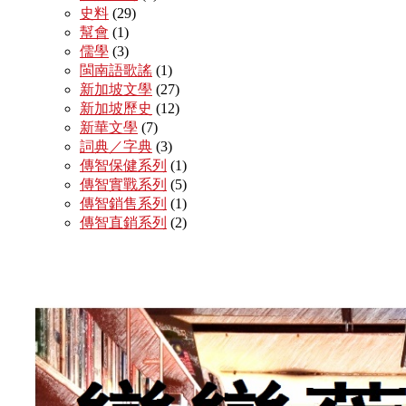
史料
(29)
幫會
(1)
儒學
(3)
閩南語歌謠
(1)
新加坡文學
(27)
新加坡歷史
(12)
新華文學
(7)
詞典／字典
(3)
傳智保健系列
(1)
傳智實戰系列
(5)
傳智銷售系列
(1)
傳智直銷系列
(2)