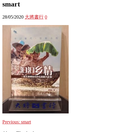
smart
28/05/2020
大將書行
0
Previous:
smart