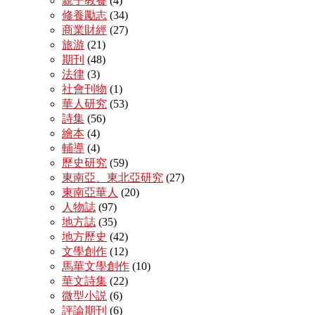
親子教養
(4)
修養勵志
(34)
商業財經
(27)
旅游
(21)
期刊
(48)
法律
(3)
社會刊物
(1)
華人研究
(53)
詩集
(56)
繪本
(4)
輔導
(4)
歷史研究
(59)
東南亞、東北亞研究
(27)
東南亞華人
(20)
人物誌
(97)
地方誌
(35)
地方歷史
(42)
文學創作
(12)
馬華文學創作
(10)
華文詩集
(22)
微型小説
(6)
評論期刊
(6)