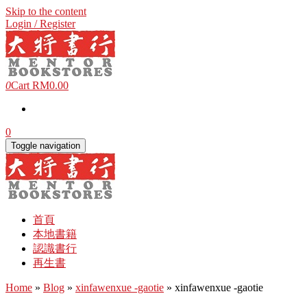
Skip to the content
Login / Register
0
Cart
RM0.00
0
Toggle navigation
首頁
本地書籍
認識書行
再生書
Home
»
Blog
»
xinfawenxue -gaotie
» xinfawenxue -gaotie