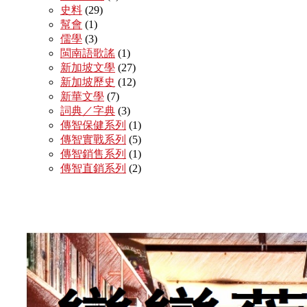
史料
(29)
幫會
(1)
儒學
(3)
閩南語歌謠
(1)
新加坡文學
(27)
新加坡歷史
(12)
新華文學
(7)
詞典／字典
(3)
傳智保健系列
(1)
傳智實戰系列
(5)
傳智銷售系列
(1)
傳智直銷系列
(2)