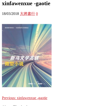
xinfawenxue -gaotie
18/03/2018
大將書行
0
Previous:
xinfawenxue -gaotie