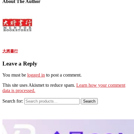
About The Author
大將書行
Leave a Reply
You must be
logged in
to post a comment.
This site uses Akismet to reduce spam.
Learn how your comment
data is processed.
Search for:
Search