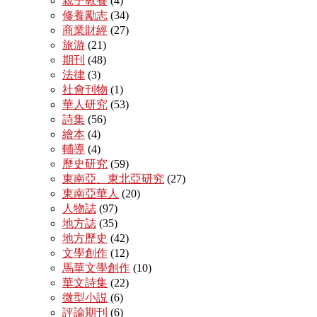
親子教養
(4)
修養勵志
(34)
商業財經
(27)
旅游
(21)
期刊
(48)
法律
(3)
社會刊物
(1)
華人研究
(53)
詩集
(56)
繪本
(4)
輔導
(4)
歷史研究
(59)
東南亞、東北亞研究
(27)
東南亞華人
(20)
人物誌
(97)
地方誌
(35)
地方歷史
(42)
文學創作
(12)
馬華文學創作
(10)
華文詩集
(22)
微型小説
(6)
評論期刊
(6)