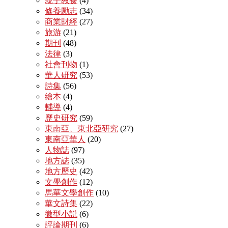
親子教養
(4)
修養勵志
(34)
商業財經
(27)
旅游
(21)
期刊
(48)
法律
(3)
社會刊物
(1)
華人研究
(53)
詩集
(56)
繪本
(4)
輔導
(4)
歷史研究
(59)
東南亞、東北亞研究
(27)
東南亞華人
(20)
人物誌
(97)
地方誌
(35)
地方歷史
(42)
文學創作
(12)
馬華文學創作
(10)
華文詩集
(22)
微型小説
(6)
評論期刊
(6)