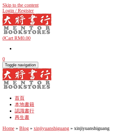
Skip to the content
Login / Register
0
Cart
RM0.00
0
Toggle navigation
首頁
本地書籍
認識書行
再生書
Home
»
Blog
»
xinjiyuanshiguang
» xinjiyuanshiguang