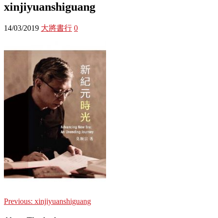
xinjiyuanshiguang
14/03/2019
大將書行
0
Previous:
xinjiyuanshiguang