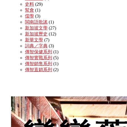
史料
(29)
幫會
(1)
儒學
(3)
閩南語歌謠
(1)
新加坡文學
(27)
新加坡歷史
(12)
新華文學
(7)
詞典／字典
(3)
傳智保健系列
(1)
傳智實戰系列
(5)
傳智銷售系列
(1)
傳智直銷系列
(2)