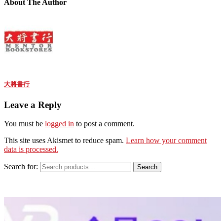
About The Author
大將書行
Leave a Reply
You must be
logged in
to post a comment.
This site uses Akismet to reduce spam.
Learn how your comment
data is processed.
Search for:
Search