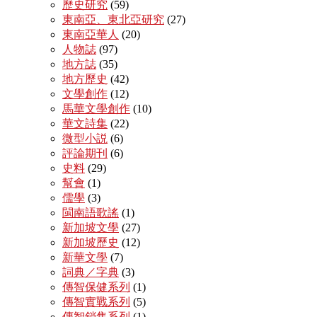
歷史研究
(59)
東南亞、東北亞研究
(27)
東南亞華人
(20)
人物誌
(97)
地方誌
(35)
地方歷史
(42)
文學創作
(12)
馬華文學創作
(10)
華文詩集
(22)
微型小説
(6)
評論期刊
(6)
史料
(29)
幫會
(1)
儒學
(3)
閩南語歌謠
(1)
新加坡文學
(27)
新加坡歷史
(12)
新華文學
(7)
詞典／字典
(3)
傳智保健系列
(1)
傳智實戰系列
(5)
傳智銷售系列
(1)