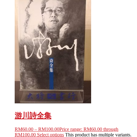
游川詩全集
RM
60.00
–
RM
100.00
Price range: RM60.00 through
RM100.00
Select options
This product has multiple variants.