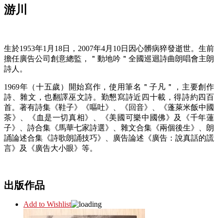
游川
生於1953年1月18日，2007年4月10日因心髒病猝發逝世。生前
擔任廣告公司創意總監，＂動地吟＂全國巡迴詩曲朗唱會主朗
詩人。
1969年（十五歲）開始寫作，使用筆名＂子凡＂，主要創作
詩、雜文，也翻譯巫文詩。勤懇寫詩近四十載，得詩約四百
首。著有詩集《鞋子》《嘔吐》、《回音》、《蓬萊米飯中國
茶》、《血是一切真相》、《美國可樂中國佛》及《千年蓮
子》、詩合集《馬華七家詩選》、雜文合集《兩個後生》、朗
誦論述合集《詩歌朗誦技巧》、廣告論述《廣告：說真話的謊
言》及《廣告大小眼》等。
出版作品
Add to Wishlist