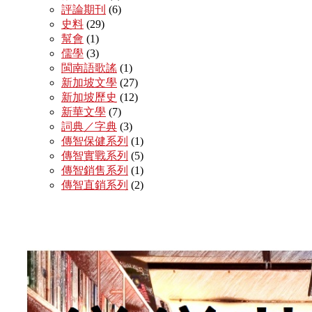
評論期刊
(6)
史料
(29)
幫會
(1)
儒學
(3)
閩南語歌謠
(1)
新加坡文學
(27)
新加坡歷史
(12)
新華文學
(7)
詞典／字典
(3)
傳智保健系列
(1)
傳智實戰系列
(5)
傳智銷售系列
(1)
傳智直銷系列
(2)