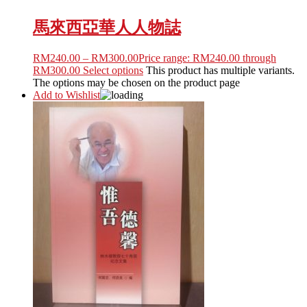
馬來西亞華人人物誌
RM
240.00
–
RM
300.00
Price range: RM240.00 through
RM300.00
Select options
This product has multiple variants.
The options may be chosen on the product page
Add to Wishlist