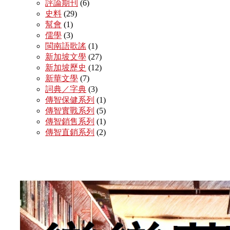
評論期刊
(6)
史料
(29)
幫會
(1)
儒學
(3)
閩南語歌謠
(1)
新加坡文學
(27)
新加坡歷史
(12)
新華文學
(7)
詞典／字典
(3)
傳智保健系列
(1)
傳智實戰系列
(5)
傳智銷售系列
(1)
傳智直銷系列
(2)