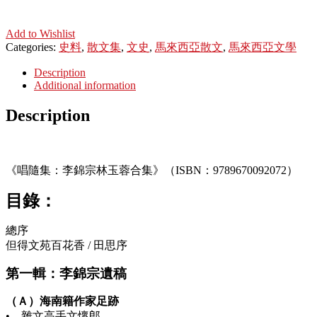
Add to Wishlist
Categories:
史料
,
散文集
,
文史
,
馬來西亞散文
,
馬來西亞文學
Description
Additional information
Description
《唱隨集：李錦宗林玉蓉合集》（ISBN：9789670092072）
目錄：
總序
但得文苑百花香 / 田思序
第一輯：李錦宗遺稿
（Ａ）海南籍作家足跡
• 雜文高手文懷郎