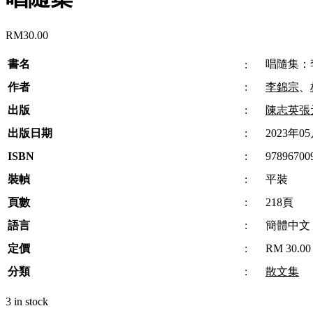
RM
30.00
書名
唱隨集：
:
作者
:
李錦宗
、
出版
:
陳志英張
出版日期
:
2023年0
ISBN
:
97896700
裝幀
:
平裝
頁數
:
218頁
語言
:
簡體中文
定價
:
RM 30.00
分類
:
散文集
3 in stock