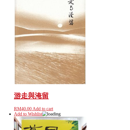
游走與淹留
RM
40.00
Add to cart
Add to Wishlist