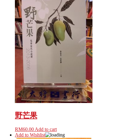
野芒果
RM
60.00
Add to cart
Add to Wishlist