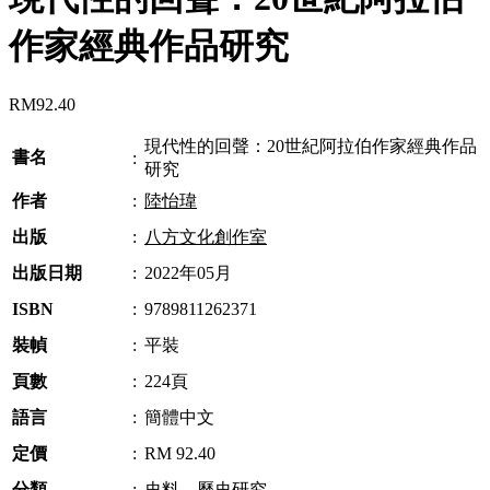
作家經典作品研究
RM
92.40
現代性的回聲：20世紀阿拉伯作家經典作品
書名
:
研究
作者
:
陸怡瑋
出版
:
八方文化創作室
出版日期
:
2022年05月
ISBN
:
9789811262371
裝幀
:
平裝
頁數
:
224頁
語言
:
簡體中文
定價
:
RM 92.40
分類
:
史料
、
歷史研究