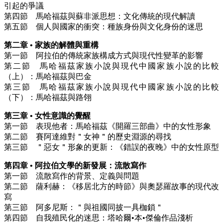
引起的爭議
第四節 馬哈福茲與蘇非派思想：文化傳統的現代解讀
第五節 個人與國家的衝突：種族身份與文化身份的迷思
第二章 • 家族的解體與重構
第一節 阿拉伯的傳統家族構成方式與現代性變革的影響
第二節 馬哈福茲家族小說與現代中國家族小說的比較
（上）：馬哈福茲與巴金
第三節 馬哈福茲家族小說與現代中國家族小說的比較
（下）：馬哈福茲與路翎
第三章 • 女性意識的覺醒
第一節 表現他者：馬哈福茲《開羅三部曲》中的女性形象
第二節 賽阿達維對＂女神＂的歷史淵源的尋找
第三節 ＂惡女＂形象的更新：《錯誤的夜晚》中的女性原型
第四章 • 阿拉伯文學的新發展：流散寫作
第一節 流散寫作的背景、定義與問題
第二節 薩利赫：《移居北方的時節》與奧瑟羅故事的現代改
寫
第三節 阿多尼斯：＂與祖國同披一具枷鎖＂
第四節 自我殖民化的迷思：塔哈爾•本•傑倫作品淺析