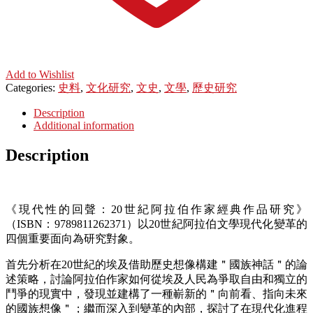
Add to Wishlist
Categories:
史料
,
文化研究
,
文史
,
文學
,
歷史研究
Description
Additional information
Description
《現代性的回聲：20世紀阿拉伯作家經典作品研究》
（ISBN：9789811262371）以20世紀阿拉伯文學現代化變革的
四個重要面向為研究對象。
首先分析在20世紀的埃及借助歷史想像構建＂國族神話＂的論
述策略，討論阿拉伯作家如何從埃及人民為爭取自由和獨立的
鬥爭的現實中，發現並建構了一種嶄新的＂向前看、指向未來
的國族想像＂；繼而深入到變革的內部，探討了在現代化進程