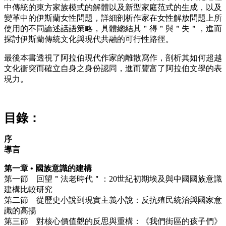
中傳統的東方家族模式的解體以及新型家庭范式的生成，以及
變革中的伊斯蘭女性問題，詳細剖析作家在女性解放問題上所
使用的不同論述話語策略，具體總結其＂得＂與＂失＂，進而
探討伊斯蘭傳統文化與現代共融的可行性路徑。
最後本書透視了阿拉伯現代作家的離散寫作，剖析其如何超越
文化衝突而確立自身之身份認同，進而豐富了阿拉伯文學的表
現力。
目錄：
序
導言
第一章 • 國族意識的建構
第一節 回望＂法老時代＂：20世紀初期埃及與中國國族意識
建構比較研究
第二節 從歷史小說到現實主義小說：反抗殖民統治與國家意
識的高揚
第三節 對核心價值觀的反思與重構：《我們街區的孩子們》