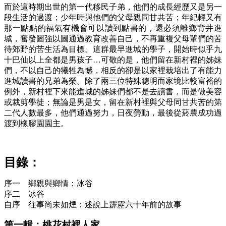
而於這時期出世的第一代移民子弟，他們的成長經歷又是另一
段生活的過渡；少年時與他們的父母親同甘共苦；年紀輕又有
那一點點的福氣有機會可以讀到點書的，還必須離鄉背井進
城，奮發圖強以圖通過教育改善自己，不再重複父母輩們的苦
待郊野的苦生活為目標。這群最早進城的學子，開始時似乎九
十巴仙以上全都是男孩子…可敬的是，他們留在新村裡的姊妹
們，不以自己的犧牲為憾，相反的卻是以家裡栽培出了有能力
進城讀書的兄弟為榮。除了兩三位特殊聰明而家境比較富裕的
例外，新村裡下來能進城的姊妹們都不是去讀書，而是做美容
或裁剪學徒；無論是男是女，留在新村裡與父母同甘共苦的第
二代人數最多，他們通過努力，日夜勞動，最後從菸農成功過
渡到橡膠園園主。
目錄：
序一 鄉親與鄉情：冰谷
序二 冰谷
自序 往事尚未如煙：述說上霹靂六十年前的故事
第一輯：桃花村裡人家