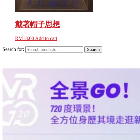
戴著帽子思想
RM
18.00
Add to cart
Search for:
Search