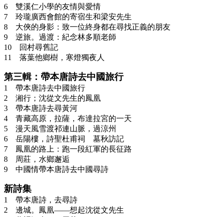
6 雙溪仁小學的友情與愛情
7 玲瓏廣西會館的寄宿生和梁安先生
8 大俠的身影：致一位終身都在尋找正義的朋友
9 逆旅。過渡：紀念林多順老師
10 回村尋舊記
11 落葉他鄉樹，寒燈獨夜人
第三輯：帶本唐詩去中國旅行
1 帶本唐詩去中國旅行
2 湘行；沈從文先生的鳳凰
3 帶本唐詩去尋黃河
4 青藏高原，拉薩，布達拉宮的一天
5 漫天風雪渡祁連山脈，過涼州
6 岳陽樓，詩聖杜甫祠 墓秋訪記
7 鳳凰的路上：跑一段紅軍的長征路
8 周莊，水鄉邂逅
9 中國情帶本唐詩去中國尋詩
新詩集
1 帶本唐詩，去尋詩
2 邊城。鳳凰——想起沈從文先生