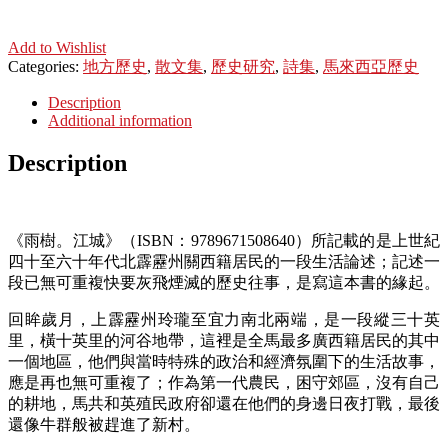
Add to Wishlist
Categories:
地方歷史
,
散文集
,
歷史研究
,
詩集
,
馬來西亞歷史
Description
Additional information
Description
《雨樹。江城》（ISBN：9789671508640）所記載的是上世紀
四十至六十年代北霹靂州關西籍居民的一段生活論述；記述一
段已無可重複快要灰飛煙滅的歷史往事，是寫這本書的緣起。
回眸歲月，上霹靂州玲瓏至宜力南北兩端，是一段縱三十英
里，橫十英里的河谷地帶，這裡是全馬最多廣西籍居民的其中
一個地區，他們與當時特殊的政治和經濟氛圍下的生活故事，
應是再也無可重複了；作為第一代農民，困守郊區，沒有自己
的耕地，馬共和英殖民政府卻還在他們的身邊日夜打戰，最後
還像牛群般被趕進了新村。