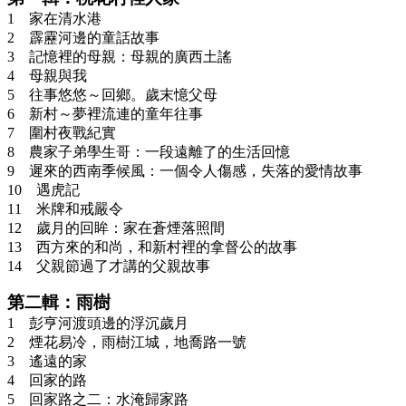
1 家在清水港
2 霹靂河邊的童話故事
3 記憶裡的母親：母親的廣西土謠
4 母親與我
5 往事悠悠～回鄉。歲末憶父母
6 新村～夢裡流連的童年往事
7 圍村夜戰紀實
8 農家子弟學生哥：一段遠離了的生活回憶
9 遲來的西南季候風：一個令人傷感，失落的愛情故事
10 遇虎記
11 米牌和戒嚴令
12 歲月的回眸：家在蒼煙落照間
13 西方來的和尚，和新村裡的拿督公的故事
14 父親節過了才講的父親故事
第二輯：雨樹
1 彭亨河渡頭邊的浮沉歲月
2 煙花易冷，雨樹江城，地喬路一號
3 遙遠的家
4 回家的路
5 回家路之二：水淹歸家路