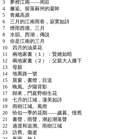
3 夢裡江南——周莊
4 邂逅。留落蘇州的凝眸
5 青藏高原
6 三月的江南雨巷，寂寞如詩
7 煙雨西塘。三月
8 水韻。西湖，傳說
9 你是江南的三月
10 四月的油菜花
11 兩地家書（１）：賢婿如晤
12 兩地家書（２）：父親大人膝下
13 母親
14 地喬路一號
15 晨窗，書燈，目送
16 晚風。夕陽背影
17 歸來，門庭野樹生花
18 七月的江城，淒美如詩
19 雨樹江城。風燈
20 恰似一季的花期——歲暮。憶舊
21 書聲，雨聲，潮起潮落聲
22 過渡和追溯。雨樹江城
23 訪舊。傷逝
24 夜雨。旅人