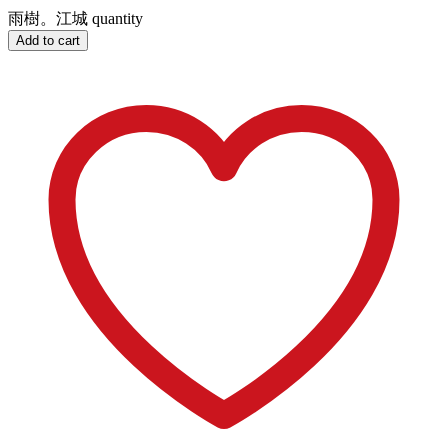
雨樹。江城 quantity
Add to cart