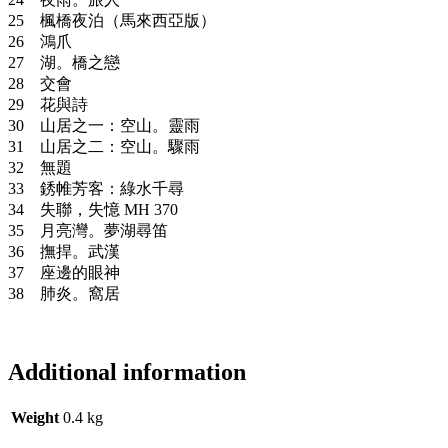
25 楓橋夜泊（馬來西亞版）
26 鴻爪
27 湖。橋之戀
28 交會
29 花與詩
30 山居之一：空山。靈雨
31 山居之二：空山。驟雨
32 無題
33 銹帷芳客：綠水千尋
34 失聯，失憶 MH 370
35 月亮灣。夢湖尋笛
36 撫捍。武漢
37 座邊的眼神
38 肺炎。窩居
Additional information
Weight
0.4 kg