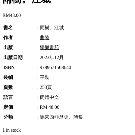
RM
48.00
書名
雨樹。江城
:
作者
:
曲陵
出版
:
學樂書苑
出版日期
:
2023年12月
ISBN
:
9789671508640
裝幀
:
平裝
頁數
:
253頁
語言
:
簡體中文
定價
:
RM 48.00
分類
:
馬來西亞歷史
、
詩集
1 in stock