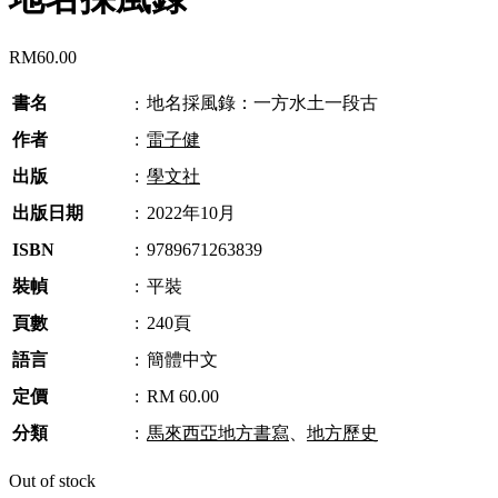
RM
60.00
書名
地名採風錄：一方水土一段古
:
作者
:
雷子健
出版
:
學文社
出版日期
:
2022年10月
ISBN
:
9789671263839
裝幀
:
平裝
頁數
:
240頁
語言
:
簡體中文
定價
:
RM 60.00
分類
:
馬來西亞地方書寫
、
地方歷史
Out of stock