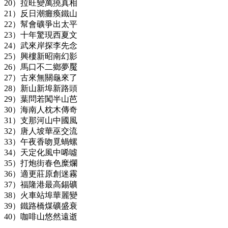
20）拉旺變萬撓真相
21）反日潮癱瘓鐵山
22）幫會礦爭出太平
23）十年驚現西夏文
24）武來岸探李先念
25）興樓新昭南幻影
26）馬口不二鄉夢魘
27）古來無關龜來了
28）新山新埠新路頭
29）葉問若闖半山芭
30）海南人枕木傳奇
31）支那河山中國風
32）唐人坡華巫交流
33）午夜香吻覓蝸螺
34）天定化風中唏噓
35）打炮街春色糜爛
36）適更莊原創迷霧
37）福隆港最高錫礦
38）火車站埠華麗變
39）鐵路橋煤礦盛衰
40）咖啡山悠然遠逝