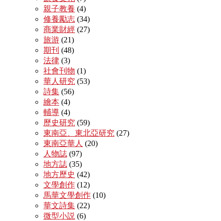
親子教養
(4)
修養勵志
(34)
商業財經
(27)
旅游
(21)
期刊
(48)
法律
(3)
社會刊物
(1)
華人研究
(53)
詩集
(56)
繪本
(4)
輔導
(4)
歷史研究
(59)
東南亞、東北亞研究
(27)
東南亞華人
(20)
人物誌
(97)
地方誌
(35)
地方歷史
(42)
文學創作
(12)
馬華文學創作
(10)
華文詩集
(22)
微型小説
(6)