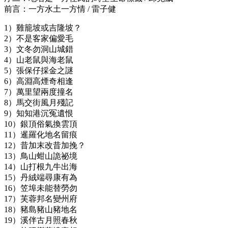
前言：一方水土一方情 / 雷子健
1）雞籠坡或吉隆坡？
2）不是客家偏愛毛
3）文冬勿洞山城錯
4）山老鼠與海老鼠
5）張保仔採金之謎
6）高淵高煙奇相逢
7）萬里望兩度撞名
8）馬交街風月殘記
9）知知港沉冤遺恨
10）銀頂俗氣換雲頂
11）暹羅化地名留痕
12）昔加末改昔加挽？
13）鳥山蚶山詭祕境
14）山打根九牛出海
15）丹絨端尋康有為
16）笠埠未能替勞勿
17）芙蓉邦名變州府
18）豬島豬山豬地名
19）溪伴古月照春秋