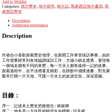
Add to Wishlist
Categories:
地方歷史
,
地方研究
,
地方誌
,
馬來西亞地方書寫
,
馬
來西亞歷史
Description
Additional information
Description
作者自小喜歡探索歷史地理，在新聞工作掌管採訪事務，由於
工作需要經常到各地協調採訪工作，大城小鎮走透透，發現每
一個地名都有不同的來歷，每一方水土都有值得一記的故事。
探索過程中，在平淡裡看見精彩，在靜默中感懷滄桑，對先輩
艱辛打開一片天地，守護一方水土的血淚交加，深深震撼。
目錄：
序一：記述本土歷史把根留住 / 林振輝
序二：地名是一方住民的時空生命標籤 / 邱克威