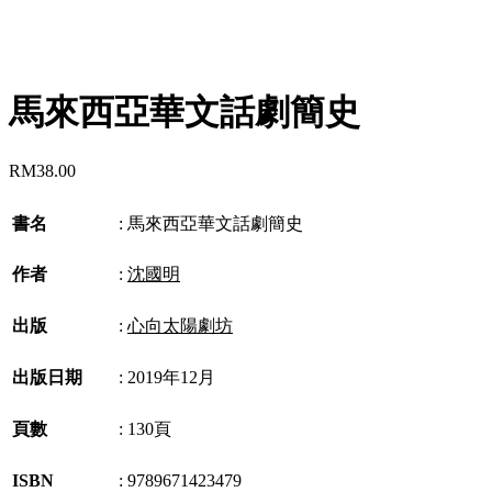
馬來西亞華文話劇簡史
RM
38.00
書名
:
馬來西亞華文話劇簡史
作者
:
沈國明
出版
:
心向太陽劇坊
出版日期
:
2019年12月
頁數
:
130頁
ISBN
:
9789671423479