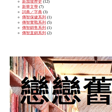
新加坡歷史
(12)
新華文學
(7)
詞典／字典
(3)
傳智保健系列
(1)
傳智實戰系列
(5)
傳智銷售系列
(1)
傳智直銷系列
(2)