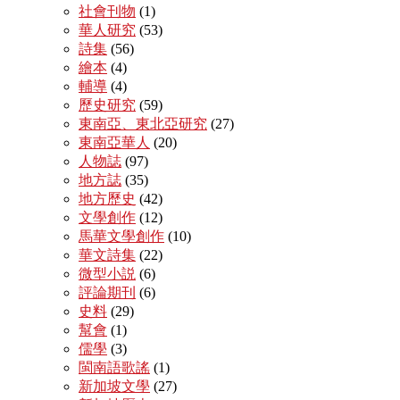
社會刊物
(1)
華人研究
(53)
詩集
(56)
繪本
(4)
輔導
(4)
歷史研究
(59)
東南亞、東北亞研究
(27)
東南亞華人
(20)
人物誌
(97)
地方誌
(35)
地方歷史
(42)
文學創作
(12)
馬華文學創作
(10)
華文詩集
(22)
微型小説
(6)
評論期刊
(6)
史料
(29)
幫會
(1)
儒學
(3)
閩南語歌謠
(1)
新加坡文學
(27)