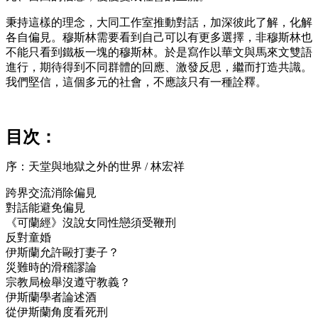
秉持這樣的理念，大同工作室推動對話，加深彼此了解，化解
各自偏見。穆斯林需要看到自己可以有更多選擇，非穆斯林也
不能只看到鐵板一塊的穆斯林。於是寫作以華文與馬來文雙語
進行，期待得到不同群體的回應、激發反思，繼而打造共識。
我們堅信，這個多元的社會，不應該只有一種詮釋。
目次：
序：天堂與地獄之外的世界 / 林宏祥
跨界交流消除偏見
對話能避免偏見
《可蘭經》沒說女同性戀須受鞭刑
反對童婚
伊斯蘭允許毆打妻子？
災難時的滑稽謬論
宗教局檢舉沒遵守教義？
伊斯蘭學者論述酒
從伊斯蘭角度看死刑