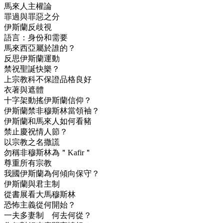
馬來人主權論
罪過與罪惡之分
伊斯蘭反歧視
語言：身份和需要
馬來西亞屬於誰的？
反思伊斯蘭運動
禁祝聖誕快樂？
上宗教科不保證品格良好
衣著與遮體
十字架動搖伊斯蘭信仰？
伊斯蘭禁非穆斯林當領袖？
伊斯蘭和馬來人如何看豬
禁止慶祝情人節？
以宗教之名撒謊
勿稱非穆斯林為＂Kafir＂
尊重所有宗教
我國伊斯蘭為何傾向保守？
伊斯蘭與君主制
從書展看大馬穆斯林
恐怖主義從何開始？
一夫多妻制 何去何從？