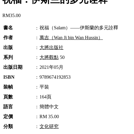
RM
35.00
書名
祝福（Salam）——伊斯蘭的多元詮釋
:
作者
:
萬吉（Wan Ji bin Wan Hussin）
出版
:
大將出版社
系列
:
大將觀點
50
出版日期
:
2021年05月
ISBN
:
9789674192853
裝幀
:
平裝
頁數
:
164頁
語言
:
簡體中文
定價
:
RM 35.00
分類
:
文化研究