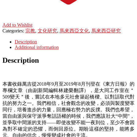
Add to Wishlist
Categories:
宗教
,
文化研究
,
馬來西亞文化
,
馬來西亞研究
Description
Additional information
Description
本書收錄萬吉從2018年9月至2019年8月刊登在《東方日報》的
專欄文章（由副新聞編輯林建榮翻譯），是大同工作室在＂
509變天＂後，嘗試在本地多元社會築起橋樑、以對話取代對
抗的努力之一。我們相信，社會觀念的改變，必須與製度變革
同行，培養進步的力量，回應極右勢力的反撲。我們也希望，
當自由派與保守派爭奪話語權的時候，我們應該壯大“中間”，
並爭取中間派的支持——即使改變不能一夜到位，至少不會因
為對不確定的恐懼，而倒回原位。期盼這樣的堅持，能將多
元、自由的信念，慢慢變成社會的主流。