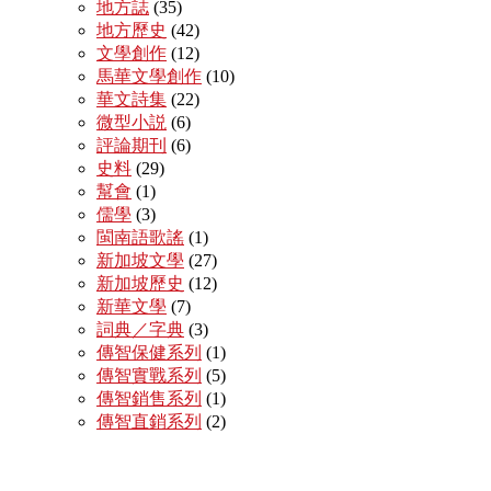
地方誌
(35)
地方歷史
(42)
文學創作
(12)
馬華文學創作
(10)
華文詩集
(22)
微型小説
(6)
評論期刊
(6)
史料
(29)
幫會
(1)
儒學
(3)
閩南語歌謠
(1)
新加坡文學
(27)
新加坡歷史
(12)
新華文學
(7)
詞典／字典
(3)
傳智保健系列
(1)
傳智實戰系列
(5)
傳智銷售系列
(1)
傳智直銷系列
(2)