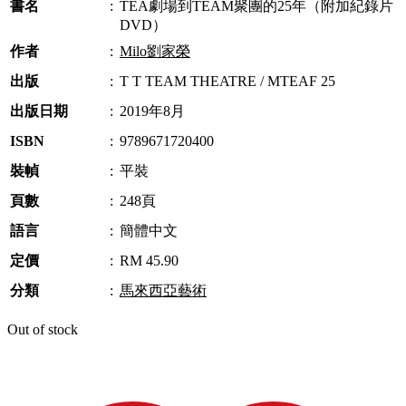
書名
:
TEA劇場到TEAM聚團的25年（附加紀錄片
DVD）
作者
:
Milo劉家榮
出版
:
T T TEAM THEATRE / MTEAF 25
出版日期
:
2019年8月
ISBN
:
9789671720400
裝幀
:
平裝
頁數
:
248頁
語言
:
簡體中文
定價
:
RM 45.90
分類
:
馬來西亞藝術
Out of stock