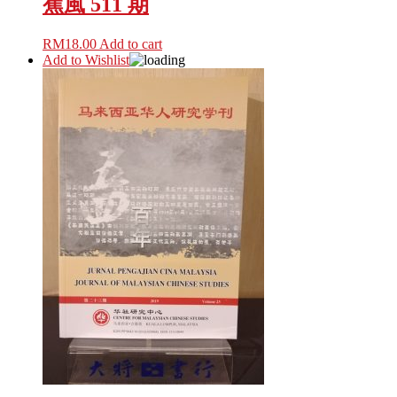
蕉風 511 期
RM
18.00
Add to cart
Add to Wishlist