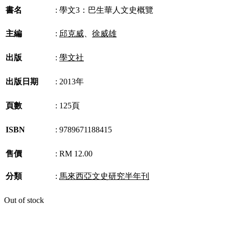
書名
:
學文3：巴生華人文史概覽
主編
:
邱克威
、
徐威雄
出版
:
學文社
出版日期
:
2013年
頁數
:
125頁
ISBN
:
9789671188415
售價
:
RM 12.00
分類
:
馬來西亞文史研究半年刊
Out of stock