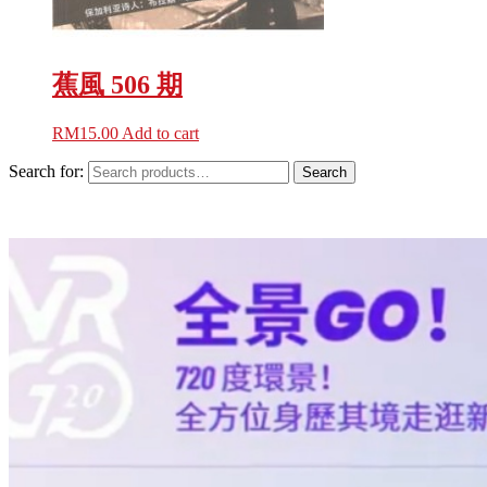
蕉風 506 期
RM
15.00
Add to cart
Search for:
Search