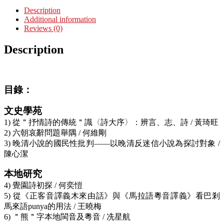
Description
Additional information
Reviews (0)
Description
目錄：
文史學苑
1) 從＂抒情詩的傳統＂識〈詩大序〉：辨言、志、詩 / 黃琦旺
2) 六朝哀辭問題舉隅 / 何維剛
3) 晚清小說的國民性批判——以晚清反迷信小說為探討對象 /
陳心潔
本地研究
4) 覺園詩初探 / 何奕愷
5) 從《正客音譯義木來由話》與《馬拉語粵音譯義》看巴剎
馬來語punya的用法 / 王曉梅
6) ＂熊＂字本地閩音及粵音 / 冼星航