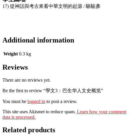
17) 從神話與考古來看中華文明的起源 / 駱駿彥
Additional information
Weight
0.3 kg
Reviews
There are no reviews yet.
Be the first to review “學文3：巴生华人文史概览”
You must be
logged in
to post a review.
This site uses Akismet to reduce spam.
Learn how your comment
data is processed.
Related products