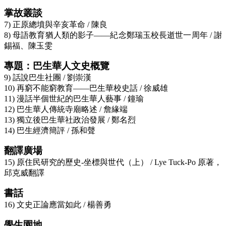
掌故叢談
7) 正原總墳與辛亥革命 / 陳良
8) 母語教育猶人類的影子——紀念鄭瑞玉校長逝世一周年 / 謝
錫福、陳玉雯
專題：巴生華人文史概覽
9) 話說巴生社團 / 劉崇漢
10) 再窮不能窮教育——巴生華校史話 / 徐威雄
11) 漫話半個世紀的巴生華人藝事 / 鐘瑜
12) 巴生華人傳統寺廟略述 / 詹緣端
13) 獨立後巴生華社政治發展 / 鄭名烈
14) 巴生經濟簡評 / 孫和聲
翻譯廣場
15) 原住民研究的歷史-坐標與世代（上） / Lye Tuck-Po 原著，
邱克威翻譯
書話
16) 文史正論應當如此 / 楊善勇
學生園地