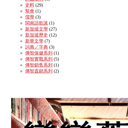
史料
(29)
幫會
(1)
儒學
(3)
閩南語歌謠
(1)
新加坡文學
(27)
新加坡歷史
(12)
新華文學
(7)
詞典／字典
(3)
傳智保健系列
(1)
傳智實戰系列
(5)
傳智銷售系列
(1)
傳智直銷系列
(2)