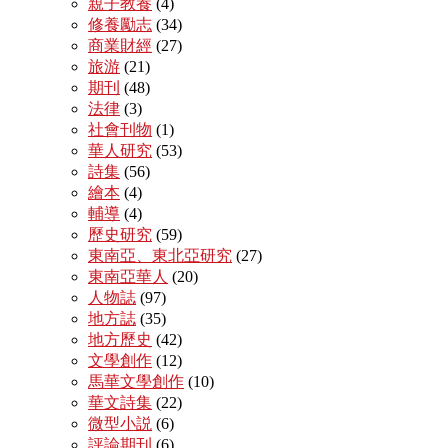
親子教養
(4)
修養勵志
(34)
商業財經
(27)
旅游
(21)
期刊
(48)
法律
(3)
社會刊物
(1)
華人研究
(53)
詩集
(56)
繪本
(4)
輔導
(4)
歷史研究
(59)
東南亞、東北亞研究
(27)
東南亞華人
(20)
人物誌
(97)
地方誌
(35)
地方歷史
(42)
文學創作
(12)
馬華文學創作
(10)
華文詩集
(22)
微型小説
(6)
評論期刊
(6)