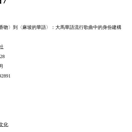
香吻〉到〈麻坡的華語〉：大馬華語流行歌曲中的身份建構
社
28
6月
92891
文化