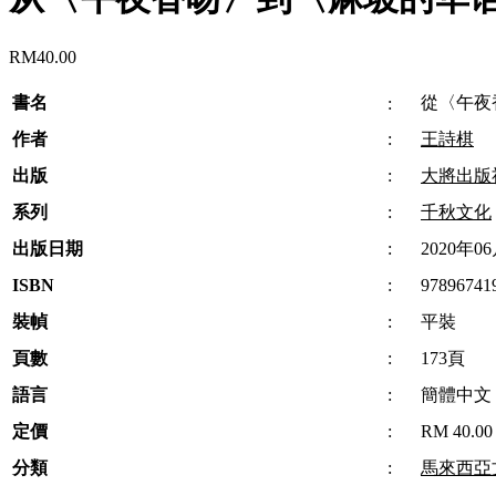
RM
40.00
書名
從〈午夜
:
作者
:
王詩棋
出版
:
大將出版
系列
:
千秋文化
出版日期
:
2020年0
ISBN
:
97896741
裝幀
:
平裝
頁數
:
173頁
語言
:
簡體中文
定價
:
RM 40.00
分類
:
馬來西亞