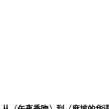
从〈午夜香吻〉到〈麻坡的华