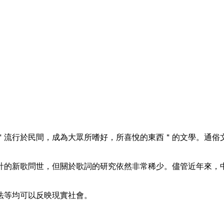
＂流行於民間，成為大眾所嗜好，所喜悅的東西＂的文學。通俗
計的新歌問世，但關於歌詞的研究依然非常稀少。儘管近年來，
法等均可以反映現實社會。