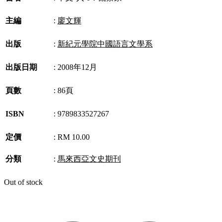
主編
:
廖文輝
出版
:
新紀元學院中國語言文學系
出版日期
:
2008年12月
頁數
:
86頁
ISBN
:
9789833527267
定價
:
RM 10.00
分類
:
馬來西亞文史期刊
Out of stock