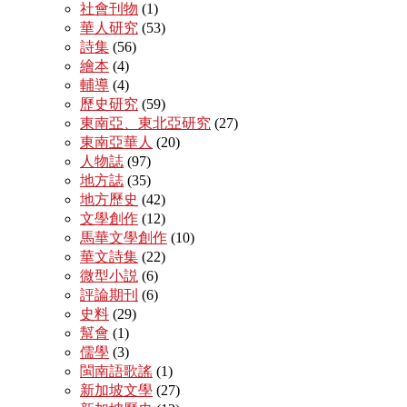
社會刊物
(1)
華人研究
(53)
詩集
(56)
繪本
(4)
輔導
(4)
歷史研究
(59)
東南亞、東北亞研究
(27)
東南亞華人
(20)
人物誌
(97)
地方誌
(35)
地方歷史
(42)
文學創作
(12)
馬華文學創作
(10)
華文詩集
(22)
微型小説
(6)
評論期刊
(6)
史料
(29)
幫會
(1)
儒學
(3)
閩南語歌謠
(1)
新加坡文學
(27)