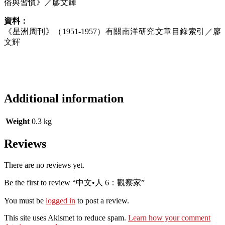
俗與習慣》／廖文輝
資料：
《星洲周刊》（1951-1957）有關南洋研究文章目錄索引／廖
文輝
Additional information
Weight
0.3 kg
Reviews
There are no reviews yet.
Be the first to review “中文•人 6：觀察家”
You must be
logged in
to post a review.
This site uses Akismet to reduce spam.
Learn how your comment