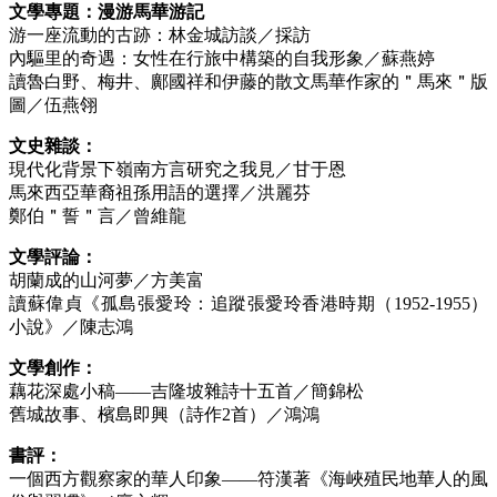
文學專題：漫游馬華游記
游一座流動的古跡：林金城訪談／採訪
內驅里的奇遇：女性在行旅中構築的自我形象／蘇燕婷
讀魯白野、梅井、鄺國祥和伊藤的散文馬華作家的＂馬來＂版
圖／伍燕翎
文史雜談：
現代化背景下嶺南方言研究之我見／甘于恩
馬來西亞華裔祖孫用語的選擇／洪麗芬
鄭伯＂誓＂言／曾維龍
文學評論：
胡蘭成的山河夢／方美富
讀蘇偉貞《孤島張愛玲：追蹤張愛玲香港時期（1952-1955）
小說》／陳志鴻
文學創作：
藕花深處小稿——吉隆坡雜詩十五首／簡錦松
舊城故事、檳島即興（詩作2首）／鴻鴻
書評：
一個西方觀察家的華人印象——符漢著《海峽殖民地華人的風